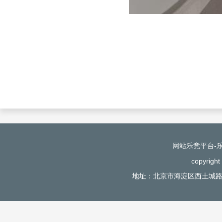
网站乐竞平台-
copyri
地址：北京市海淀区西土城路