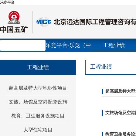
乐竞平台
乐竞平台-乐竞（中
乐竞平台-乐竞（中
工程业绩
国）
国）
工程业绩
工程业绩
超高层及特大型地标性项目
超高层及特大型
文旅、场馆及空港配套设施
文旅场馆及空港
教育、卫生服务设施项目
大型住宅项目
教育卫生服务设