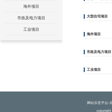
海外项目
大型住宅项目
市政及电力项目
工业项目
海外项目
市政及电力项目
工业项目
网站乐竞平台-
copyri