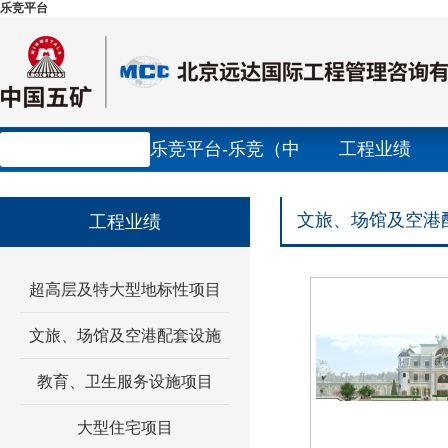
乐竞平台
乐竞平台-乐竞（中
乐竞平台-乐竞（中
工程业绩
乐竞平台-乐竞（中
国）
国）
文旅、场馆及空港
工程业绩
国）banner
超高层及特大型地标性项目
文旅、场馆及空港配套设施
教育、卫生服务设施项目
大型住宅项目