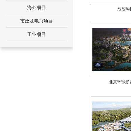
海外项目
泡泡玛
市政及电力项目
工业项目
北京环球影