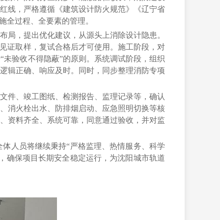
红线，严格遵循《建筑设计防火规范》《辽宁省
实施全过程、全要素的管理。
布局，提出优化建议，从源头上消除设计隐患。
行见证取样，复试合格后才可使用。施工阶段，对
“未验收不得隐蔽”的原则。系统调试阶段，组织
逻辑正确、响应及时。同时，同步整理消防专项
文件、竣工图纸、检测报告、监理记录等，确认
、消火栓出水、防排烟启动、应急照明切换等核
、资料齐全、系统可靠，同意通过验收，并对监
全体人员将继续秉持
“严格监理、热情服务、科学
，确保项目长期安全稳定运行，为沈阳城市轨道