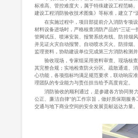
标准高、管控难度大，属于特殊建设工程范畴。
建设工程消防验收技术图集》等标准，建立了
“
在实施过程中，项目部提前介入消防专项设
材料设备进场时，严格核查消防产品的
“三证一
管网试压、喷淋安装、报警系统布线、防排烟风
并见证火灾自动报警、自动喷水灭火、防排烟、
监理资料，协助建设单位完成第三方消防检测并
验收现场，专家组采用资料审查、现场核查
其完整合规；实地检查防火分区、疏散通道、消
心功能，各项指标均满足规范要求，联动响应准
理团队的专业能力与责任担当给予高度肯定。
消防验收的顺利通过，是参建各方协同努
公正、廉洁自律”的工作宗旨，做好质保期服务
交通与地下商业空间的安全发展贡献远达力量。