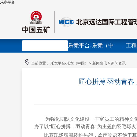
乐竞平台
乐竞平台-乐竞（中
乐竞平台-乐竞（中
工程
乐竞平台-乐竞（中
国）
国）
当前位置：
乐竞平台-乐竞（中国）
>
新闻资讯
>
新闻资讯
国）banner
匠心拼搏 羽动青春
为强化团队文化建设，丰富员工的精神文
办了以“匠心拼搏，羽动青春”为主题的羽毛球
比赛现场氛围轻松热烈，欢声笑语不绝于耳