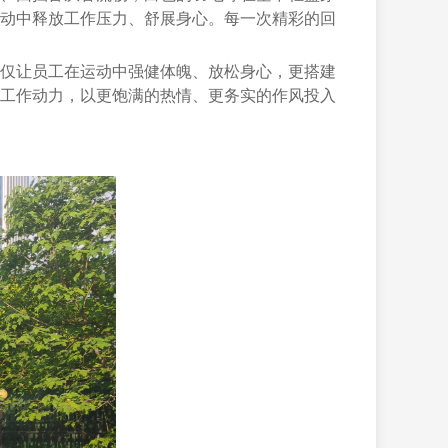
动中释放工作压力、舒展身心。每一次精彩的回
仅让员工在运动中强健体魄、放松身心，更搭建
工作动力，以更饱满的热情、更务实的作风投入