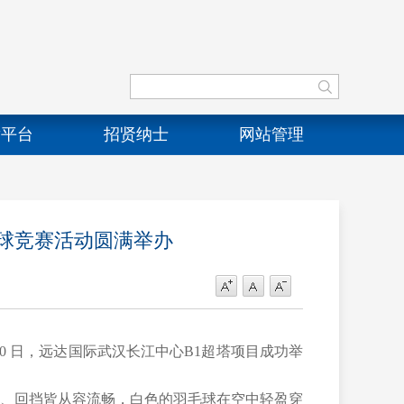
竞平台
招贤纳士
网站管理
毛球竞赛活动圆满举办
月 30 日，远达国际武汉长江中心B1超塔项目成功举
、回挡皆从容流畅，白色的羽毛球在空中轻盈穿